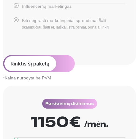
Influencer’ių marketingas
Kiti neįprasti marketinginiai sprendimai
Šalti
skambučiai, šalti el. laiškai, straipsniai, portalai ir kiti
Rinktis šį paketą
*Kaina nurodyta be PVM
Pardavimų didinimas
1150€
/mėn.