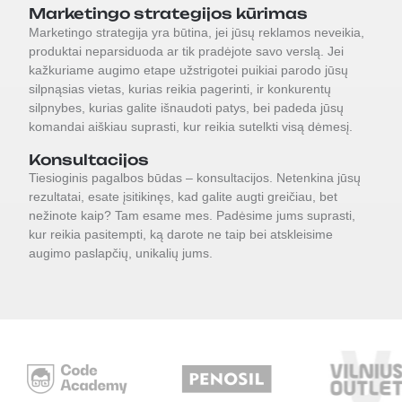
Marketingo strategijos kūrimas
Marketingo strategija yra būtina, jei jūsų reklamos neveikia,
produktai neparsiduoda ar tik pradėjote savo verslą. Jei
kažkuriame augimo etape užstrigotei puikiai parodo jūsų
silpnąsias vietas, kurias reikia pagerinti, ir konkurentų
silpnybes, kurias galite išnaudoti patys, bei padeda jūsų
komandai aiškiau suprasti, kur reikia sutelkti visą dėmesį.
Konsultacijos
Tiesioginis pagalbos būdas – konsultacijos. Netenkina jūsų
rezultatai, esate įsitikinęs, kad galite augti greičiau, bet
nežinote kaip? Tam esame mes. Padėsime jums suprasti,
kur reikia pasitempti, ką darote ne taip bei atskleisime
augimo paslapčių, unikalių jums.