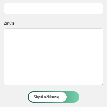
Žinutė
Siųsti užklausą