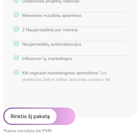
Dedikuotas projektų vadovas
Mėnesinis rezultatų aptarimas
2 Naujienlaiškiai per mėnesį
Naujienlaiškių automatizacijos
Influencer’ių marketingas
Kiti neįprasti marketinginiai sprendimai
Šalti
skambučiai, šalti el. laiškai, straipsniai, portalai ir kiti
Rinktis šį paketą
*Kaina nurodyta be PVM