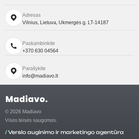
Adresas
Vilnius, Lietuva, Ukmergės g. LT-14187
Paskambinkite
+370 630 04564
Parašykite
info@madiavo.lt
© 2026 Madiavo
Visos teisės saugomos.
/
Verslo auginimo ir marketingo agentūra