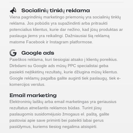
Socialinių tinklų reklama
Viena pagrindinių marketingo priemonių yra socialinių tinklų
reklama. Jos pobūdis yra supažindinti arba pritraukti
potencialius klientus, kurie dar nežino, kad jūsų produktas ar
paslauga jiems yra reikalingi. Dažniausiai šią reklamą
matome Facebook ir Instagram platformose.
Google ads
Paieškos reklama, kuri tiesiogiai atsako į klientų poreikius.
Dirbdami su Google ads mūsų PPC specialistai geba
pasiekti neįtikėtinų rezultatų, kurie džiugina mūsų klientus.
Google reklamų pagalba galite auginti tiek paslaugų, tiek e-
komercijos verslus.
Email marketing
Elektroninių laiškų arba email marketingas yra geriausius
rezultatus atnešantis reklamos būdas. Turint jūsų
paslaugomis susidomėjusio žmogaus el. paštą, galite
pastoviai apie save priminti bei pateikti labai gerus
pasiūlymus, kuriems tiesiog negalima atsispirti.