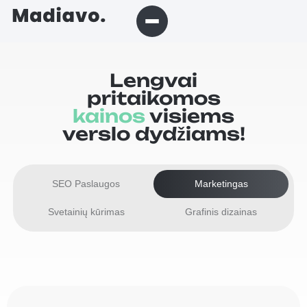
Lengvai
pritaikomos
kainos
visiems
verslo dydžiams!
SEO Paslaugos
Marketingas
Svetainių kūrimas
Grafinis dizainas