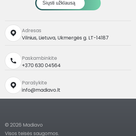
Siųsti užklausą
Adresas
Vilnius, Lietuva, Ukmergės g. LT-14187
Paskambinkite
+370 630 04564
Parašykite
info@madiavo.lt
© 2026 Madiavo
Visos teisės saugomos.