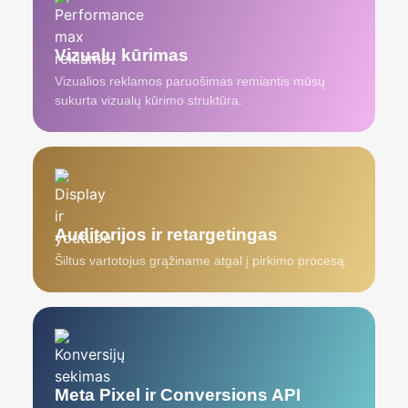
Vizualų kūrimas
Vizualios reklamos paruošimas remiantis mūsų
sukurta vizualų kūrimo struktūra.
Auditorijos ir retargetingas
Šiltus vartotojus grąžiname atgal į pirkimo procesą.
Meta Pixel ir Conversions API