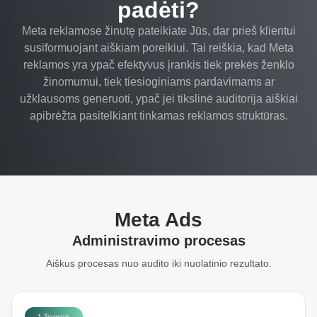
padėti?
Meta reklamose žinutę pateikiate Jūs, dar prieš klientui
susiformuojant aiškiam poreikiui. Tai reiškia, kad Meta
reklamos yra ypač efektyvus įrankis tiek prekės ženklo
žinomumui, tiek tiesioginiams pardavimams ar
užklausoms generuoti, ypač jei tikslinė auditorija aiškiai
apibrėžta pasitelkiant tinkamas reklamos struktūras.
Meta Ads
Administravimo procesas
Aiškus procesas nuo audito iki nuolatinio rezultato.
1 žingsnis