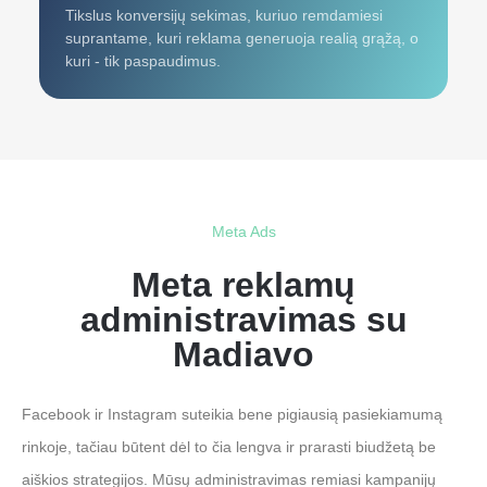
Tikslus konversijų sekimas, kuriuo remdamiesi
suprantame, kuri reklama generuoja realią grąžą, o
kuri - tik paspaudimus.
Meta Ads
Meta reklamų
administravimas su
Madiavo
Facebook ir Instagram suteikia bene pigiausią pasiekiamumą
rinkoje, tačiau būtent dėl to čia lengva ir prarasti biudžetą be
aiškios strategijos. Mūsų administravimas remiasi kampanijų