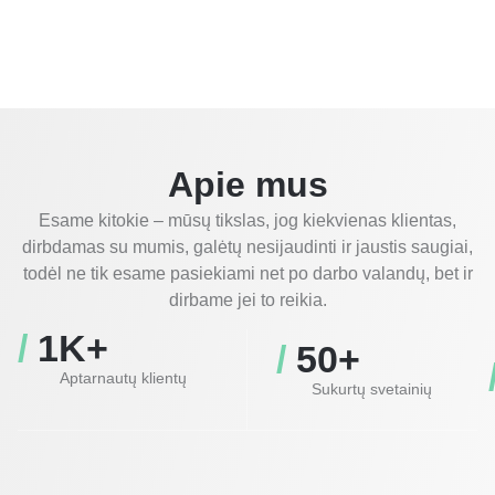
Apie mus
Esame kitokie – mūsų tikslas, jog kiekvienas klientas,
dirbdamas su mumis, galėtų nesijaudinti ir jaustis saugiai,
todėl ne tik esame pasiekiami net po darbo valandų, bet ir
dirbame jei to reikia.
/ 
1
K+
/ 
50
+
Aptarnautų klientų
Sukurtų svetainių