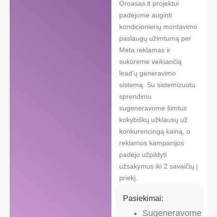
Oroasas.lt projektui
padėjome auginti
kondicionierių montavimo
paslaugų užimtumą per
Meta reklamas ir
sukūrėme veikiančią
lead’ų generavimo
sistemą. Su sistemizuotu
sprendimu
sugeneravome šimtus
kokybiškų užklausų už
konkurencingą kainą, o
reklamos kampanijos
padėjo užpildyti
užsakymus iki 2 savaičių į
priekį.
Pasiekimai:
Sugeneravome