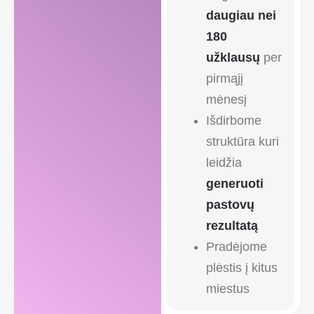
daugiau nei
180
užklausų
per
pirmąjį
mėnesį
Išdirbome
struktūra kuri
leidžia
generuoti
pastovų
rezultatą
Pradėjome
plėstis į kitus
miestus