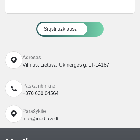
Siųsti užklausą
Adresas
Vilnius, Lietuva, Ukmergės g. LT-14187
Paskambinkite
+370 630 04564
Parašykite
info@madiavo.lt