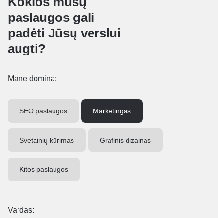
Kokios mūsų
paslaugos gali
padėti Jūsų verslui
augti?
Mane domina:
SEO paslaugos
Marketingas
Svetainių kūrimas
Grafinis dizainas
Kitos paslaugos
Vardas: