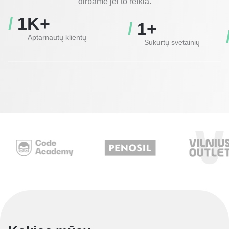
dirbame jei to reikia.
/ 
1
K+
/ 
1
+
Aptarnautų klientų
Sukurtų svetainių