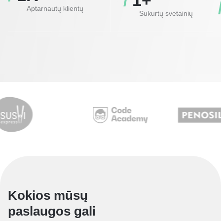
/ 
1
+
Aptarnautų klientų
Sukurtų svetainių
Kokios mūsų
paslaugos gali