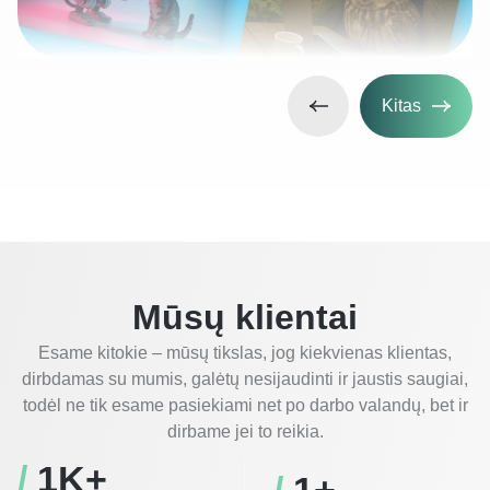
Kitas
Mūsų klientai
Esame kitokie – mūsų tikslas, jog kiekvienas klientas,
dirbdamas su mumis, galėtų nesijaudinti ir jaustis saugiai,
todėl ne tik esame pasiekiami net po darbo valandų, bet ir
dirbame jei to reikia.
/ 
1
K+