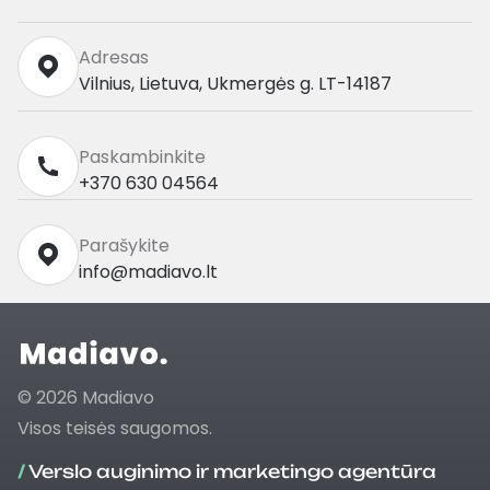
Adresas
Vilnius, Lietuva, Ukmergės g. LT-14187
Paskambinkite
+370 630 04564
Parašykite
info@madiavo.lt
© 2026 Madiavo
Visos teisės saugomos.
/
Verslo auginimo ir marketingo agentūra