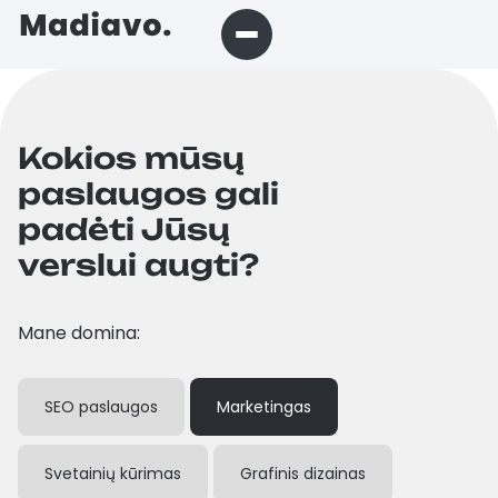
Kokios mūsų
paslaugos gali
padėti Jūsų
verslui augti?
Mane domina:
SEO paslaugos
Marketingas
Svetainių kūrimas
Grafinis dizainas