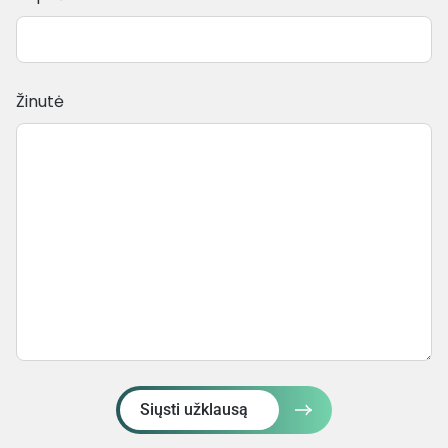
Žinutė
Siųsti užklausą